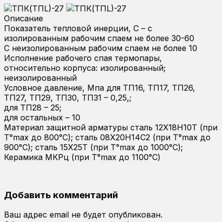
Описание
Показатель тепловой инерции, С – с
изолированным рабочим спаем не более 30-60
С неизолированным рабочим спаем не более 10
Исполнение рабочего спая термопары,
относительно корпуса: изолированный;
неизолированный
Условное давление, Мпа для ТП16, ТП17, ТП26,
ТП27, ТП29, ТП30, ТП31 – 0,25,;
для ТП28 – 25;
для остальных – 10
Материал защитной арматуры сталь 12Х18Н10Т (при
Т°max до 800°С); сталь 08Х20Н14С2 (при Т°max до
900°С); сталь 15Х25Т (при Т°max до 1000°С);
Керамика МКРц (при Т°max до 1100°С)
Добавить комментарий
Ваш адрес email не будет опубликован.