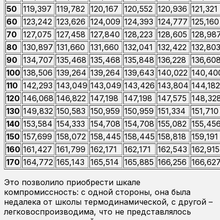
50
119,397
119,782
120,167
120,552
120,936
121,321
60
123,242
123,626
124,009
124,393
124,777
125,160
70
127,075
127,458
127,840
128,223
128,605
128,98
80
130,897
131,660
131,660
132,041
132,422
132,80
90
134,707
135,468
135,468
135,848
136,228
136,60
100
138,506
139,264
139,264
139,643
140,022
140,40
110
142,293
143,049
143,049
143,426
143,804
144,182
120
146,068
146,822
147,198
147,198
147,575
148,32
130
149,832
150,583
150,959
150,959
151,334
151,710
140
153,584
154,333
154,708
154,708
155,082
155,45
150
157,699
158,072
158,445
158,445
158,818
159,191
160
161,427
161,799
162,171
162,171
162,543
162,915
170
164,772
165,143
165,514
165,885
166,256
166,62
Это позволило приобрести шкале
компромиссность: с одной стороны, она была
недалека от школы термодинамической, с другой –
легковоспроизводима, что не представлялось