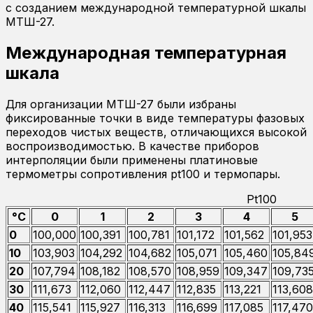
с созданием международной температурной шкалы
МТШ-27.
Международная температурная
шкала
Для организации МТШ-27 были избраны
фиксированные точки в виде температуры фазовых
переходов чистых веществ, отличающихся высокой
воспроизводимостью. В качестве приборов
интерполяции были применены платиновые
термометры сопротивления pt100 и термопары.
Pt100
°C
0
1
2
3
4
5
0
100,000
100,391
100,781
101,172
101,562
101,953
10
103,903
104,292
104,682
105,071
105,460
105,84
20
107,794
108,182
108,570
108,959
109,347
109,73
30
111,673
112,060
112,447
112,835
113,221
113,608
40
115,541
115,927
116,313
116,699
117,085
117,470